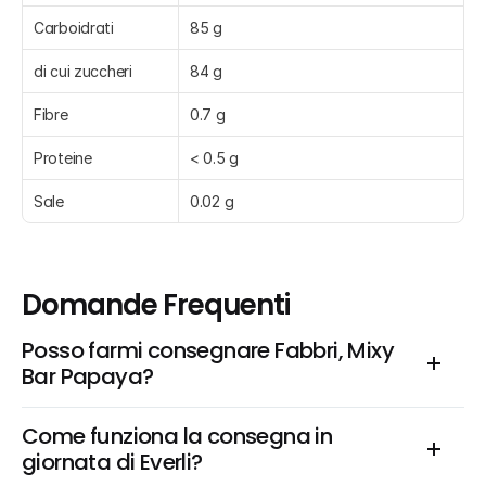
Carboidrati
85 g
di cui zuccheri
84 g
Fibre
0.7 g
Proteine
< 0.5 g
Sale
0.02 g
Domande Frequenti
Posso farmi consegnare Fabbri, Mixy 
Bar Papaya?
Come funziona la consegna in 
giornata di Everli?