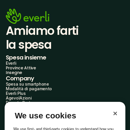
Amiamo farti
la spesa
Spesa insieme
Everli
Province Attive
Insegne
Company
Spesa su smartphone
Modalità di pagamento
Everli Plus
AgevolAzioni
Diventa Partner
Advertise with Us
Everli Shoppers
We use cookies
About Us
Scopri chi siamo
Everli News
We use first- and third-party cookies to understand how you