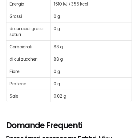
Energia
1510 kJ / 355 kcal
Grassi
0 g
di cui acidi grassi 
0 g
saturi
Carboidrati
88 g
di cui zuccheri
88 g
Fibre
0 g
Proteine
0 g
Sale
0.02 g
Domande Frequenti