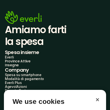
Amiamo farti
la spesa
Spesa insieme
Everli
Province Attive
Insegne
Company
Spesa su smartphone
Modalità di pagamento
Everli Plus
AgevolAzioni
Diventa Partner
Advertise with Us
Everli Shoppers
We use cookies
About Us
Scopri chi siamo