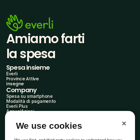
Amiamo farti
la spesa
Spesa insieme
Everli
Province Attive
Insegne
Company
Spesa su smartphone
Modalità di pagamento
Everli Plus
AgevolAzioni
Diventa Partner
Advertise with Us
We use cookies
Everli Shoppers
About Us
Scopri chi siamo