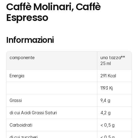
Caffè Molinari, Caffè 
Espresso
Informazioni
componente
una tazza** 
25 ml
Energia
291 Kcal
1193 Kj
Grassi
9,4 g
di cui Acidi Grassi Saturi
4,2 g
Carboidrati
< 0,5 g
di cui zuccheri
< 0,5 g