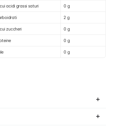
 cui acidi grassi saturi
0 g
rboidrati
2 g
 cui zuccheri
0 g
oteine
0 g
le
0 g