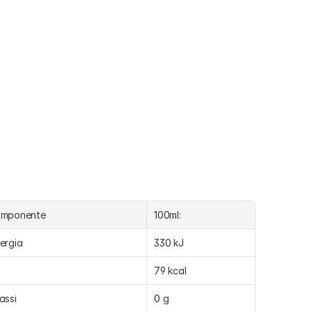
omponente
100ml:
ergia
330 kJ
79 kcal
assi
0 g