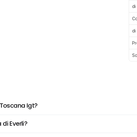
di
Ca
di
Pr
Sa
 Toscana Igt?
di Everli?