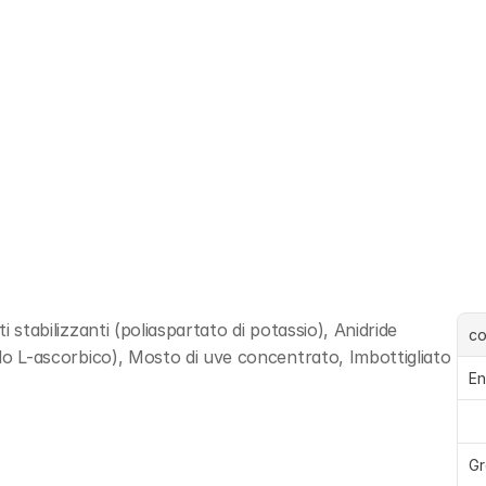
i stabilizzanti (poliaspartato di potassio), Anidride 
c
ido L-ascorbico), Mosto di uve concentrato, Imbottigliato 
En
Gr