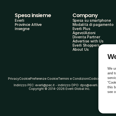
Spesa insieme
Company
Everli
Spesa su smartphone
Province Attive
Modalità di pagamento
Insegne
Everli Plus
AgevolAzioni
Diventa Partner
Advertise with Us
Everli Shoppers
About Us
We
We us
and t
servi
Privacy
Cookie
Preferenze Cookie
Termini e Condizioni
Codice Etico
“Cook
Indirizzo PEC: everli@pec.it - indirizzo DPO: dpo@everli.com
this 
Copyright © 2014-2026 Everli Global Inc.
see 