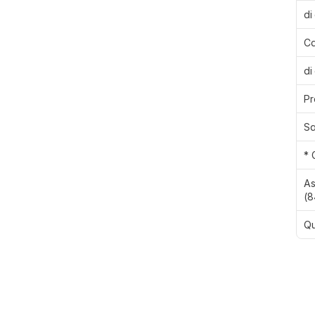
di
Ca
di
Pr
Sa
* 
As
(8
Qu