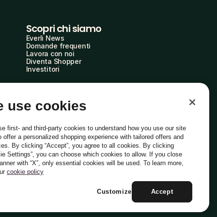
Scopri chi siamo
Everli News
Domande frequenti
Lavora con noi
Diventa Shopper
Investitori
 use cookies
e first- and third-party cookies to understand how you use our site
o offer a personalized shopping experience with tailored offers and
ces. By clicking “Accept”, you agree to all cookies. By clicking
ie Settings”, you can choose which cookies to allow. If you close
Italiano
banner with “X”, only essential cookies will be used. To learn more,
our
cookie policy
Customize
Accept