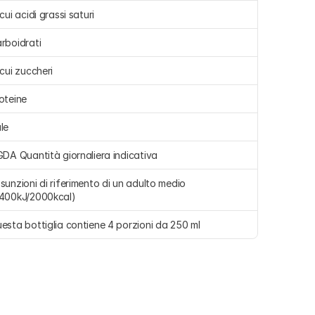
 cui acidi grassi saturi 
rboidrati 
 cui zuccheri 
oteine 
le 
GDA Quantità giornaliera indicativa
sunzioni di riferimento di un adulto medio 
400kJ/2000kcal)
esta bottiglia contiene 4 porzioni da 250 ml