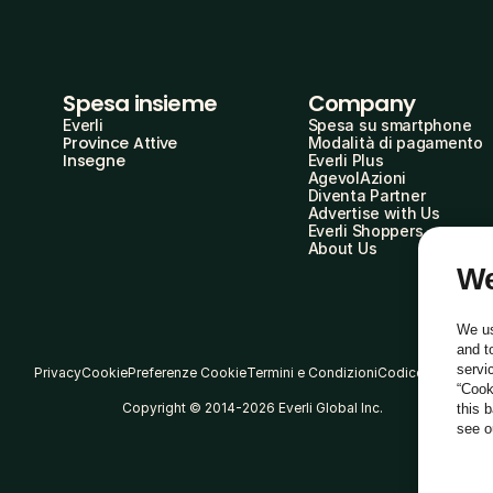
Spesa insieme
Company
Everli
Spesa su smartphone
Province Attive
Modalità di pagamento
Insegne
Everli Plus
AgevolAzioni
Diventa Partner
Advertise with Us
Everli Shoppers
About Us
We
We us
and t
servi
Privacy
Cookie
Preferenze Cookie
Termini e Condizioni
Codice Etico
“Cook
Copyright © 2014-2026 Everli Global Inc.
this 
see 