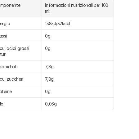
omponente
Informazioni nutrizionali per 100 
ml:
ergia
138kJ/32kcal
assi
0g
 cui acidi grassi 
0g
turi
rboidrati
7,8g
 cui zuccheri
7,8g
oteine
0g
le
0,03g