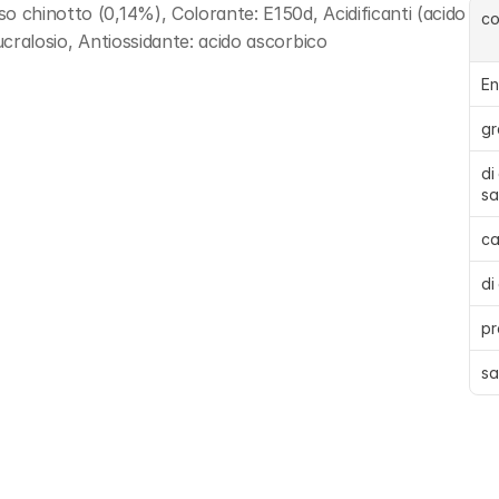
 chinotto (0,14%), Colorante: E150d, Acidificanti (acido 
c
ucralosio, Antiossidante: acido ascorbico
En
gr
di
sa
ca
di
pr
sa