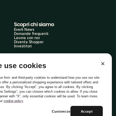
Scopri chi siamo
Everli News
Domande frequenti
Lavora con noi
Diventa Shopper
Investitori
 use cookies
e first- and third-party cookies to understand how you use our site
o offer a personalized shopping experience with tailored offers and
ces. By clicking “Accept”, you agree to all cookies. By clicking
ie Settings”, you can choose which cookies to allow. If you close
Italiano
banner with “X”, only essential cookies will be used. To learn more,
our
cookie policy
Customize
Accept