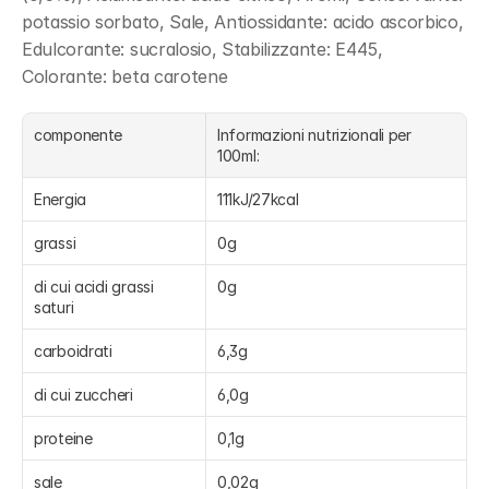
potassio sorbato, Sale, Antiossidante: acido ascorbico, 
Edulcorante: sucralosio, Stabilizzante: E445, 
Colorante: beta carotene
componente
Informazioni nutrizionali per 
100ml:
Energia
111kJ/27kcal
grassi
0g
di cui acidi grassi 
0g
saturi
carboidrati
6,3g
di cui zuccheri
6,0g
proteine
0,1g
sale
0,02g