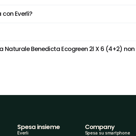
 con Everli?
aturale Benedicta Ecogreen 2l X 6 (4+2) non è 
Spesa insieme
Company
Everli
Spesa su smartphone