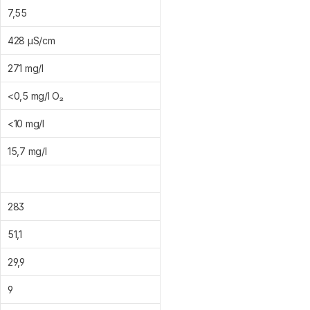
7,55
428 μS/cm
271 mg/l
<0,5 mg/l O₂
<10 mg/l
15,7 mg/l
283
51,1
29,9
9