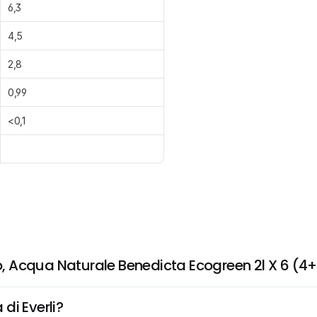
6,3
4,5
2,8
0,99
<0,1
, Acqua Naturale Benedicta Ecogreen 2l X 6 (4
di Everli?