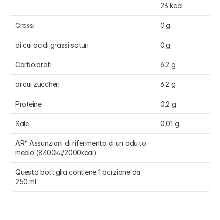
28 kcal
Grassi
0 g
di cui acidi grassi saturi
0 g
Carboidrati
6,2 g
di cui zuccheri
6,2 g
Proteine
0,2 g
Sale
0,01 g
AR* Assunzioni di riferimento di un adulto 
medio (8400kJ/2000kcal)
Questa bottiglia contiene 1 porzione da 
250 ml