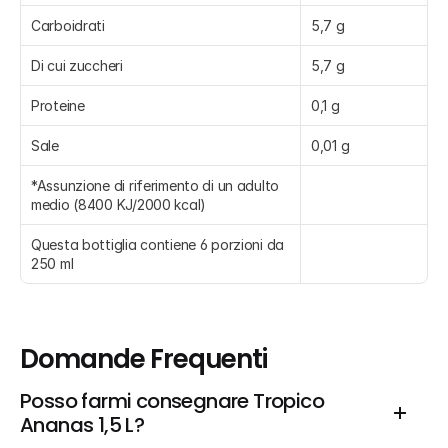
Carboidrati
5,7 g
Di cui zuccheri
5,7 g
Proteine
0,1 g
Sale
0,01 g
*Assunzione di riferimento di un adulto 
medio (8400 KJ/2000 kcal)
Questa bottiglia contiene 6 porzioni da 
250 ml
Domande Frequenti
Posso farmi consegnare Tropico 
Ananas 1,5 L?