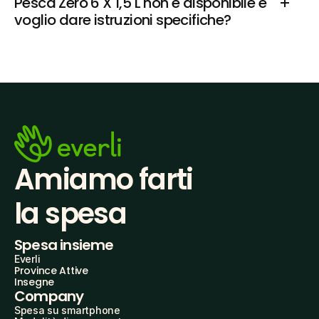
Pesca Zero 6 X 1,5 L non è disponibile e 
voglio dare istruzioni specifiche?
Amiamo farti
la spesa
Spesa insieme
Everli
Province Attive
Insegne
Company
Spesa su smartphone