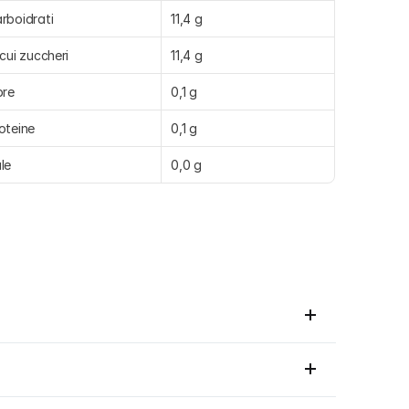
rboidrati
11,4 g
 cui zuccheri
11,4 g
bre
0,1 g
oteine
0,1 g
le
0,0 g