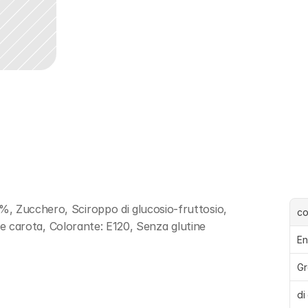
, Zucchero, Sciroppo di glucosio-fruttosio, 
c
es e carota, Colorante: E120, Senza glutine
En
Gr
di