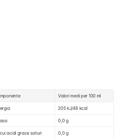
omponente
Valori medi per 100 ml
ergia
205 kJ/48 kcal
assi
0,0 g
 cui acidi grassi saturi
0,0 g