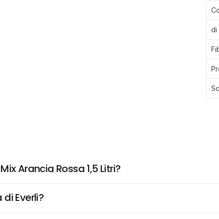
Ca
di
Fi
Pr
Sa
ix Arancia Rossa 1,5 Litri?
di Everli?