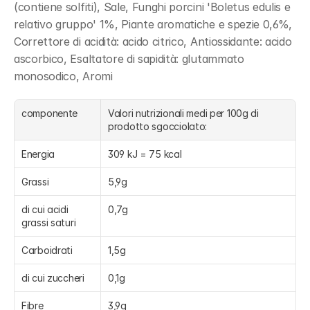
(contiene solfiti), Sale, Funghi porcini 'Boletus edulis e 
relativo gruppo' 1%, Piante aromatiche e spezie 0,6%, 
Correttore di acidità: acido citrico, Antiossidante: acido 
ascorbico, Esaltatore di sapidità: glutammato 
monosodico, Aromi
componente
Valori nutrizionali medi per 100g di 
prodotto sgocciolato:
Energia
309 kJ = 75 kcal
Grassi
5,9g
di cui acidi 
0,7g
grassi saturi
Carboidrati
1,5g
di cui zuccheri
0,1g
Fibre
3,9g