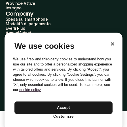
Province Attive
Insegne
Company
Spesa su smartphone
Modalità di pagamento
Everli Plus
AgevolAzioni
Diventa Partner
Advertise with Us
We use cookies
Everli Shoppers
About Us
Scopri chi siamo
We use first- and third-party cookies to understand how you
Everli News
use our site and to offer a personalized shopping experience
Domande frequenti
with tailored offers and services. By clicking “Accept”, you
Lavora con noi
agree to all cookies. By clicking “Cookie Settings”, you can
Diventa Shopper
choose which cookies to allow. If you close this banner with
Investitori
“X”, only essential cookies will be used. To learn more, see
Privacy
Cookie
Preferenze Cookie
Termini e Condizioni
Codice Etico
our
cookie policy
Copyright © 2014-2026 Everli Global Inc.
Italiano
Accept
Customize
1
Aggiungi Al Carrello