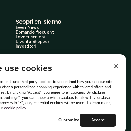
Scopri chi siamo
Everli News
Domande frequenti
Lavora con noi
Diventa Shopper
Investitori
 use cookies
e first- and third-party cookies to understand how you use our site
o offer a personalized shopping experience with tailored offers and
ces. By clicking “Accept”, you agree to all cookies. By clicking
ie Settings”, you can choose which cookies to allow. If you close
Italiano
banner with “X”, only essential cookies will be used. To learn more,
our
cookie policy
Customize
Accept