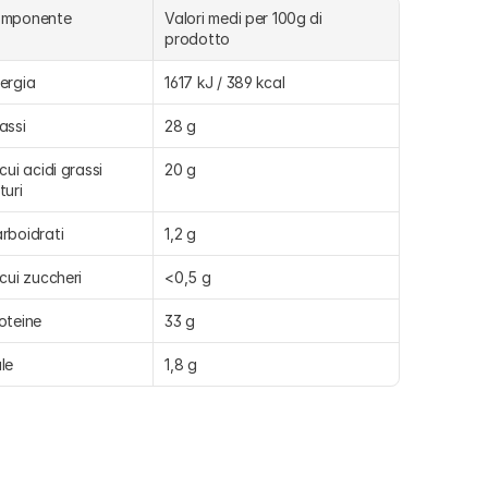
omponente
Valori medi per 100g di 
prodotto
ergia
1617 kJ / 389 kcal
assi
28 g
 cui acidi grassi 
20 g
turi
rboidrati
1,2 g
 cui zuccheri
<0,5 g
oteine
33 g
le
1,8 g