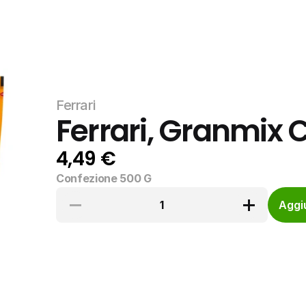
Ferrari
Ferrari, Granmix 
4,49 €
Confezione 500 G
1
Aggiu