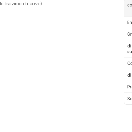
ti: lisozima da uovo)
c
En
Gr
di
sa
Ca
di
Pr
Sa