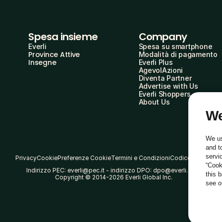
Spesa insieme
Company
Everli
Spesa su smartphone
Province Attive
Modalità di pagamento
Insegne
Everli Plus
AgevolAzioni
Diventa Partner
Advertise with Us
Everli Shoppers
About Us
We
We us
and t
servi
Privacy
Cookie
Preferenze Cookie
Termini e Condizioni
Codice Etico
“Cook
Indirizzo PEC: everli@pec.it - indirizzo DPO: dpo@everli.com
this 
Copyright © 2014-2026 Everli Global Inc.
see 