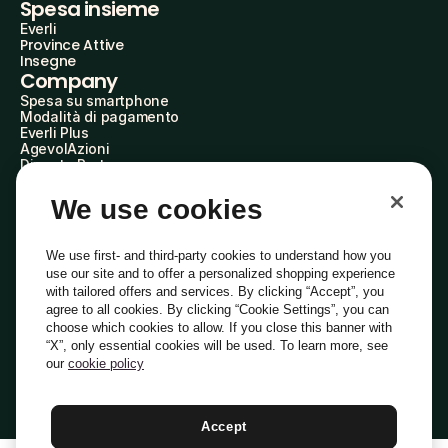
Spesa insieme
Everli
Province Attive
Insegne
Company
Spesa su smartphone
Modalità di pagamento
Everli Plus
AgevolAzioni
Diventa Partner
Advertise with Us
Everli Shoppers
We use cookies
About Us
Scopri chi siamo
Everli News
We use first- and third-party cookies to understand how you
Domande frequenti
use our site and to offer a personalized shopping experience
Lavora con noi
with tailored offers and services. By clicking “Accept”, you
Diventa Shopper
agree to all cookies. By clicking “Cookie Settings”, you can
Investitori
choose which cookies to allow. If you close this banner with
Privacy
Cookie
Preferenze Cookie
“X”, only essential cookies will be used. To learn more, see
Termini e Condizioni
Codice Etico
our
cookie policy
Indirizzo PEC: everli@pec.it - indirizzo DPO: dpo@everli.com
Copyright © 2014-2026 Everli Global Inc.
Italiano
Accept