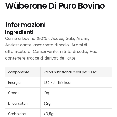
Wüberone Di Puro Bovino
Informazioni
Ingredienti
Carne di bovino (80%), Acqua, Sale, Aromi, 
Antiossidante: ascorbato di sodio, Aromi di 
affumicatura, Conservante: nitrito di sodio, Può 
contenere tracce di derivati del latte
componente
Valori nutrizionali medi per 100g:
Energia
634 kJ - 152 kcal
Grassi
10g
Di cui saturi
3,2g
Carboidrati
<0,5g