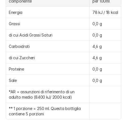
componente
per 100ml
Energia
78 kJ / 18 kcal
Grassi
0,0 g
di cui Acidi Grassi Saturi
0,0 g
Carboidrati
4,6 g
di cui Zuccheri
4,6 g
Proteine
0,0 g
Sale
0,0 g
*AR = assunzioni di riferimento di un 
adulto medio (8400 kJ/ 2000 kcal)
** 1 porzione = 250 ml. Questa bottiglia 
contiene 5 porzioni