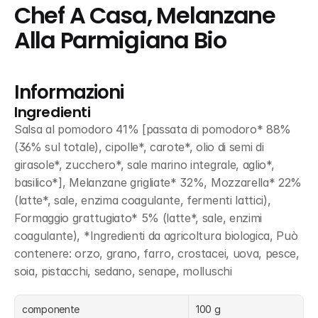
Chef A Casa, Melanzane 
Alla Parmigiana Bio
Informazioni
Ingredienti
Salsa al pomodoro 41% [passata di pomodoro* 88% 
(36% sul totale), cipolle*, carote*, olio di semi di 
girasole*, zucchero*, sale marino integrale, aglio*, 
basilico*], Melanzane grigliate* 32%, Mozzarella* 22% 
(latte*, sale, enzima coagulante, fermenti lattici), 
Formaggio grattugiato* 5% (latte*, sale, enzimi 
coagulante), *Ingredienti da agricoltura biologica, Può 
contenere: orzo, grano, farro, crostacei, uova, pesce, 
soia, pistacchi, sedano, senape, molluschi
componente
100 g