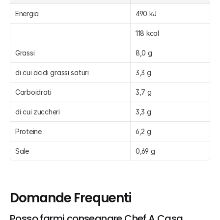
Energia
490 kJ
118 kcal
Grassi
8,0 g
di cui acidi grassi saturi
3,3 g
Carboidrati
3,7 g
di cui zuccheri
3,3 g
Proteine
6,2 g
Sale
0,69 g
Domande Frequenti
Posso farmi consegnare Chef A Casa, 