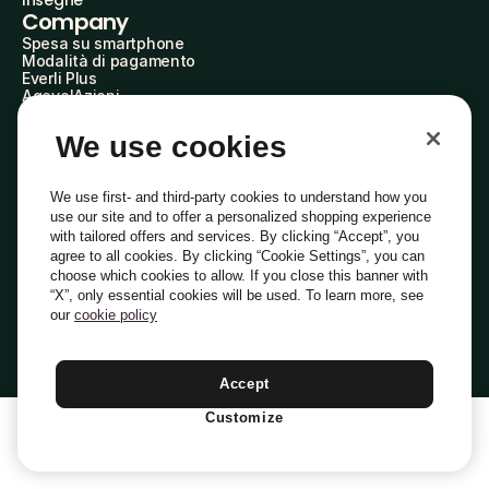
Insegne
Company
Spesa su smartphone
Modalità di pagamento
Everli Plus
AgevolAzioni
Diventa Partner
Advertise with Us
We use cookies
Everli Shoppers
About Us
Scopri chi siamo
We use first- and third-party cookies to understand how you
Everli News
use our site and to offer a personalized shopping experience
Domande frequenti
with tailored offers and services. By clicking “Accept”, you
Lavora con noi
agree to all cookies. By clicking “Cookie Settings”, you can
Diventa Shopper
choose which cookies to allow. If you close this banner with
Investitori
“X”, only essential cookies will be used. To learn more, see
Privacy
Cookie
Preferenze Cookie
Termini e Condizioni
Codice Etico
our
cookie policy
Copyright © 2014-2026 Everli Global Inc.
Italiano
Accept
Customize
1
Aggiungi Al Carrello