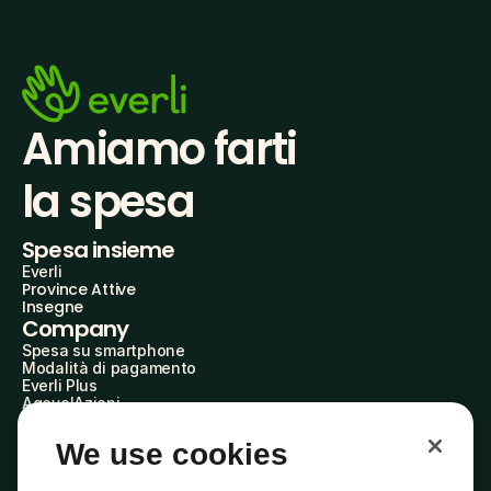
Amiamo farti
la spesa
Spesa insieme
Everli
Province Attive
Insegne
Company
Spesa su smartphone
Modalità di pagamento
Everli Plus
AgevolAzioni
Diventa Partner
Advertise with Us
We use cookies
Everli Shoppers
About Us