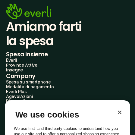
Amiamo farti
la spesa
Spesa insieme
Everli
Province Attive
Insegne
Company
Spesa su smartphone
Modalità di pagamento
Everli Plus
AgevolAzioni
Diventa Partner
Advertise with Us
Everli Shoppers
We use cookies
About Us
Scopri chi siamo
Everli News
We use first- and third-party cookies to understand how you
Domande frequenti
use our site and to offer a personalized shopping experience