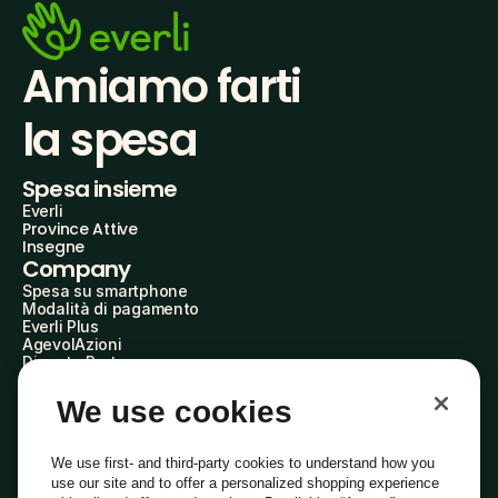
Amiamo farti
la spesa
Spesa insieme
Everli
Province Attive
Insegne
Company
Spesa su smartphone
Modalità di pagamento
Everli Plus
AgevolAzioni
Diventa Partner
Advertise with Us
Everli Shoppers
We use cookies
About Us
Scopri chi siamo
Everli News
We use first- and third-party cookies to understand how you
Domande frequenti
use our site and to offer a personalized shopping experience
Lavora con noi