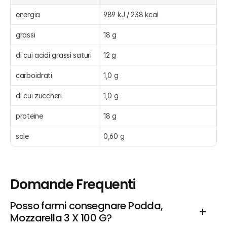
energia
989 kJ / 238 kcal
grassi
18 g
di cui acidi grassi saturi
12 g
carboidrati
1,0 g
di cui zuccheri
1,0 g
proteine
18 g
sale
0,60 g
Domande Frequenti
Posso farmi consegnare Podda, 
Mozzarella 3 X 100 G?