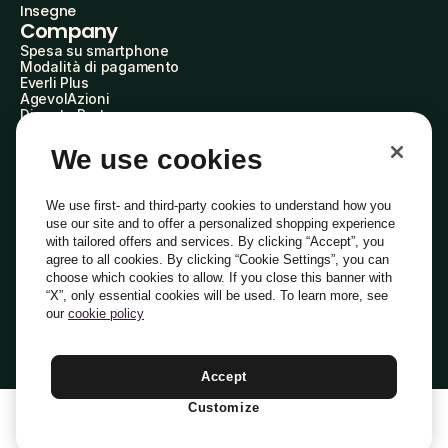
Insegne
Company
Spesa su smartphone
Modalità di pagamento
Everli Plus
AgevolAzioni
Diventa Partner
Advertise with Us
Everli Shoppers
We use cookies
About Us
Scopri chi siamo
Everli News
We use first- and third-party cookies to understand how you
Domande frequenti
use our site and to offer a personalized shopping experience
Lavora con noi
with tailored offers and services. By clicking “Accept”, you
Diventa Shopper
agree to all cookies. By clicking “Cookie Settings”, you can
Investitori
choose which cookies to allow. If you close this banner with
Privacy
Cookie
Preferenze Cookie
“X”, only essential cookies will be used. To learn more, see
Termini e Condizioni
Codice Etico
our
cookie policy
Indirizzo PEC: everli@pec.it - indirizzo DPO: dpo@everli.com
Copyright © 2014-2026 Everli Global Inc.
Italiano
Accept
Customize
1
Aggiungi Al Carrello