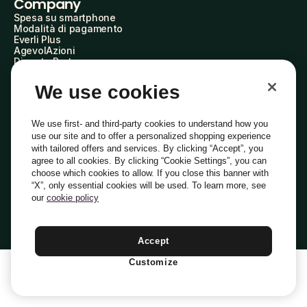
Company
Spesa su smartphone
Modalità di pagamento
Everli Plus
AgevolAzioni
Diventa Partner
Advertise with Us
Everli Shoppers
We use cookies
About Us
Scopri chi siamo
Everli News
We use first- and third-party cookies to understand how you
Domande frequenti
use our site and to offer a personalized shopping experience
Lavora con noi
with tailored offers and services. By clicking “Accept”, you
Diventa Shopper
agree to all cookies. By clicking “Cookie Settings”, you can
Investitori
choose which cookies to allow. If you close this banner with
Privacy
Cookie
Preferenze Cookie
“X”, only essential cookies will be used. To learn more, see
Termini e Condizioni
Codice Etico
our
cookie policy
Indirizzo PEC: everli@pec.it - indirizzo DPO: dpo@everli.com
Copyright © 2014-2026 Everli Global Inc.
Italiano
Accept
Customize
1
Aggiungi Al Carrello