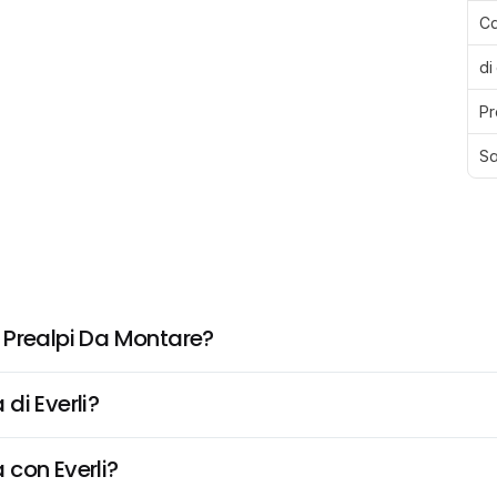
Ca
di
Pr
Sa
 Prealpi Da Montare?
di Everli?
 con Everli?