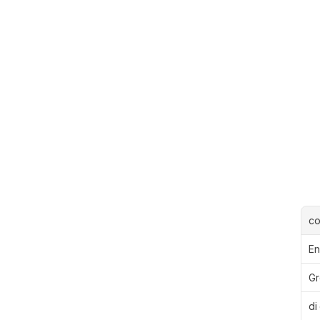
c
En
Gr
di