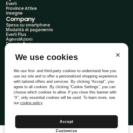
Everli
Province Attive
Insegne
Company
Spesa su smartphone
Modalità di pagamento
Everli Plus
AgevolAzioni
Diventa Partner
Advertise with Us
Everli Shoppers
We use cookies
About Us
Scopri chi siamo
Everli News
We use first- and third-party cookies to understand how you
Domande frequenti
use our site and to offer a personalized shopping experience
Lavora con noi
with tailored offers and services. By clicking “Accept”, you
Diventa Shopper
agree to all cookies. By clicking “Cookie Settings”, you can
Investitori
choose which cookies to allow. If you close this banner with
Privacy
Cookie
Preferenze Cookie
“X”, only essential cookies will be used. To learn more, see
Termini e Condizioni
Codice Etico
our
cookie policy
Indirizzo PEC: everli@pec.it - indirizzo DPO: dpo@everli.com
Copyright © 2014-2026 Everli Global Inc.
Italiano
Accept
Customize