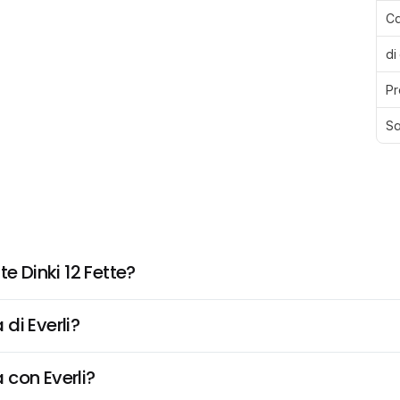
Ca
di
Pr
Sa
e Dinki 12 Fette?
di Everli?
 con Everli?