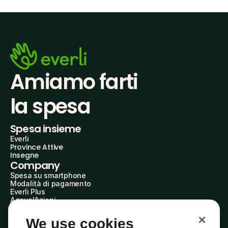
Amiamo farti
la spesa
Spesa insieme
Everli
Province Attive
Insegne
Company
Spesa su smartphone
Modalità di pagamento
Everli Plus
AgevolAzioni
Diventa Partner
Advertise with Us
We use cookies
Everli Shoppers