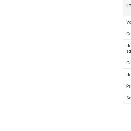
c
Va
Gr
di
sa
Ca
di
Pr
Sa