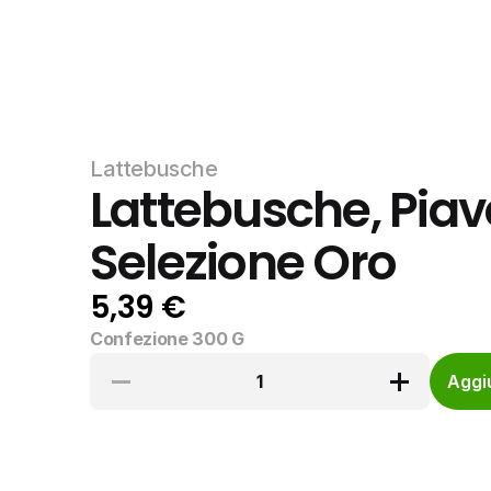
Lattebusche
Lattebusche, Piav
Selezione Oro
5,39 €
Confezione 300 G
1
Aggiu