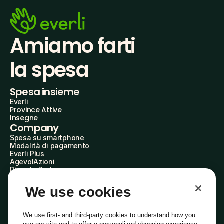
Amiamo farti
la spesa
Spesa insieme
Everli
Province Attive
Insegne
Company
Spesa su smartphone
Modalità di pagamento
Everli Plus
AgevolAzioni
Diventa Partner
Advertise with Us
Everli Shoppers
We use cookies
About Us
Scopri chi siamo
Everli News
We use first- and third-party cookies to understand how you
Domande frequenti