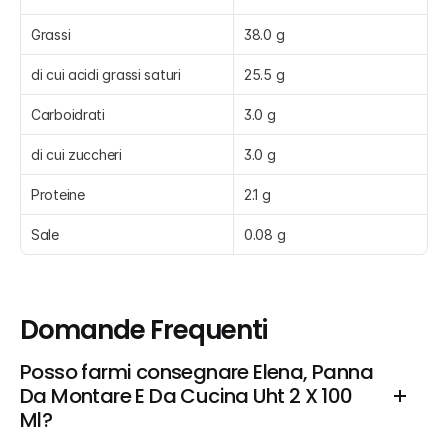
Grassi
38.0 g
di cui acidi grassi saturi
25.5 g
Carboidrati
3.0 g
di cui zuccheri
3.0 g
Proteine
2.1 g
Sale
0.08 g
Domande Frequenti
Posso farmi consegnare Elena, Panna 
Da Montare E Da Cucina Uht 2 X 100 
Ml?