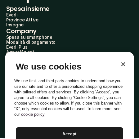
Spesa insieme
Everli
Province Attive
Insegne
Company
Spesa su smartphone
Modalità di pagamento
Everli Plus
AgevolAzioni
Diventa Partner
Advertise with Us
We use cookies
Everli Shoppers
About Us
Scopri chi siamo
We use first- and third-party cookies to understand how you
Everli News
use our site and to offer a personalized shopping experience
Domande frequenti
with tailored offers and services. By clicking “Accept”, you
Lavora con noi
agree to all cookies. By clicking “Cookie Settings”, you can
Diventa Shopper
choose which cookies to allow. If you close this banner with
Investitori
“X”, only essential cookies will be used. To learn more, see
Privacy
Cookie
Preferenze Cookie
Termini e Condizioni
Codice Etico
our
cookie policy
Copyright © 2014-2026 Everli Global Inc.
Italiano
Accept