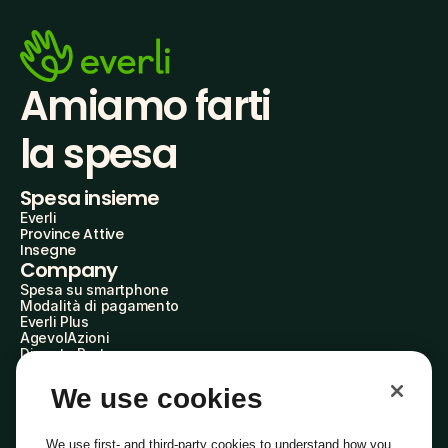
Amiamo farti
la spesa
Spesa insieme
Everli
Province Attive
Insegne
Company
Spesa su smartphone
Modalità di pagamento
Everli Plus
AgevolAzioni
Diventa Partner
Advertise with Us
Everli Shoppers
We use cookies
About Us
Scopri chi siamo
Everli News
We use first- and third-party cookies to understand how you