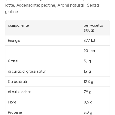
latte, Addensante: pectine, Aromi naturali, Senza 
glutine
componente
per vasetto 
(100g) 
Energia
377 kJ
90 kcal
Grassi
3,1 g
di cui acidi grassi saturi
1,9 g
Carboidrati
12,3 g
di cui zuccheri
7,9 g
Fibre
0,5 g
Proteine
3,0 g