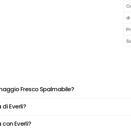
Ca
di
Pr
Sa
rmaggio Fresco Spalmabile?
di Everli?
 con Everli?