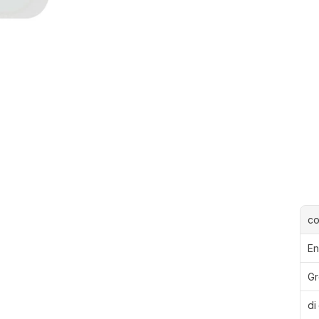
c
En
Gr
di