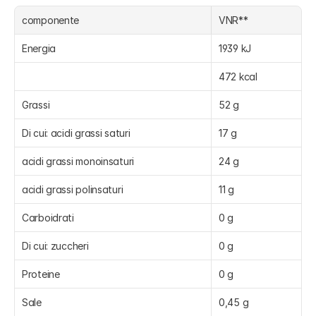
componente
VNR**
Energia
1939 kJ
472 kcal
Grassi
52 g
Di cui: acidi grassi saturi
17 g
acidi grassi monoinsaturi
24 g
acidi grassi polinsaturi
11 g
Carboidrati
0 g
Di cui: zuccheri
0 g
Proteine
0 g
Sale
0,45 g