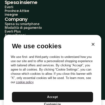
Spesa insieme
Everli
Province Attive
Insegne
Company
Spesa su smartphone
Modalità di pagamento
Everli Plus
AgevolAzioni
Diventa Partner
Advertise with Us
We use cookies
Everli Shoppers
About Us
Scopri chi siamo
We use first- and third-party cookies to understand how you
Everli News
use our site and to offer a personalized shopping experience
Domande frequenti
with tailored offers and services. By clicking “Accept”, you
Lavora con noi
agree to all cookies. By clicking “Cookie Settings”, you can
Diventa Shopper
choose which cookies to allow. If you close this banner with
Investitori
“X”, only essential cookies will be used. To learn more, see
Privacy
Cookie
Preferenze Cookie
Termini e Condizioni
Codice Etico
our
cookie policy
Copyright © 2014-2026 Everli Global Inc.
Italiano
Accept
Customize