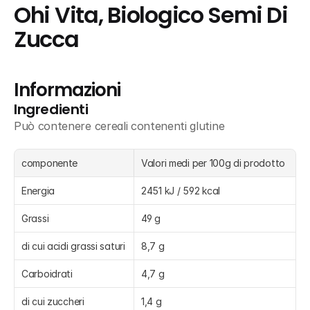
Ohi Vita, Biologico Semi Di 
Zucca
Informazioni
Ingredienti
Può contenere cereali contenenti glutine
componente
Valori medi per 100g di prodotto
Energia
2451 kJ / 592 kcal
Grassi
49 g
di cui acidi grassi saturi
8,7 g
Carboidrati
4,7 g
di cui zuccheri
1,4 g