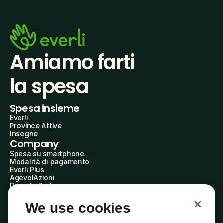
Amiamo farti
la spesa
Spesa insieme
Everli
Province Attive
Insegne
Company
Spesa su smartphone
Modalità di pagamento
Everli Plus
AgevolAzioni
Diventa Partner
Advertise with Us
Everli Shoppers
We use cookies
About Us
Scopri chi siamo