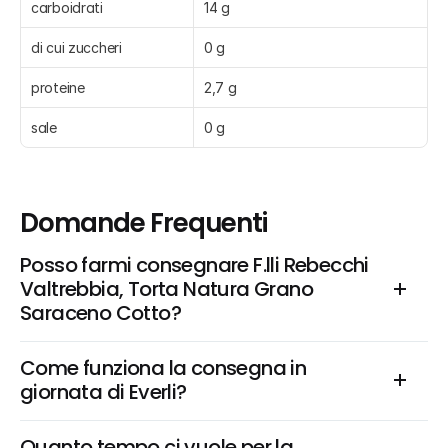
carboidrati
14 g
di cui zuccheri
0 g
proteine
2,7 g
sale
0 g
Domande Frequenti
Posso farmi consegnare F.lli Rebecchi 
Valtrebbia, Torta Natura Grano 
Saraceno Cotto?
Come funziona la consegna in 
giornata di Everli?
Quanto tempo ci vuole per la 