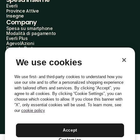
Everli
Province Attive
Insegne
Company
Spesa su smartphone
Modalità di pagamento
Everli Plus
AgevolAzioni
Diventa Partner
Advertise with Us
Everli Shoppers
We use cookies
About Us
Scopri chi siamo
Everli News
We use first- and third-party cookies to understand how you
Domande frequenti
use our site and to offer a personalized shopping experience
Lavora con noi
with tailored offers and services. By clicking “Accept”, you
Diventa Shopper
agree to all cookies. By clicking “Cookie Settings”, you can
Investitori
choose which cookies to allow. If you close this banner with
Privacy
Cookie
Preferenze Cookie
“X”, only essential cookies will be used. To learn more, see
Termini e Condizioni
Codice Etico
our
cookie policy
Indirizzo PEC: everli@pec.it - indirizzo DPO: dpo@everli.com
Copyright © 2014-2026 Everli Global Inc.
Italiano
Accept
Customize