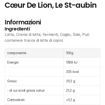
Cœur De Lion, Le St-aubin
Informazioni
Ingredienti
Latte, Crema di latte, Fermenti, Caglio, Sale, Può 
contenere tracce di latte di capra
componente
100g
Energia
1388 kJ
335 kcal
Grassi
29,2 g
- di cui acidi grassi saturi
21,2 g
Carboidrati
<0,1 g