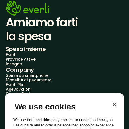
Amiamo farti
la spesa
Spesa insieme
Everli
Province Attive
Insegne
Company
Spesa su smartphone
Modalità di pagamento
Everli Plus
AgevolAzioni
Diventa Partner
Advertise with Us
Everli Shoppers
We use cookies
About Us
Scopri chi siamo
Everli News
We use first- and third-party cookies to understand how you
Domande frequenti
use our site and to offer a personalized shopping experience
Lavora con noi