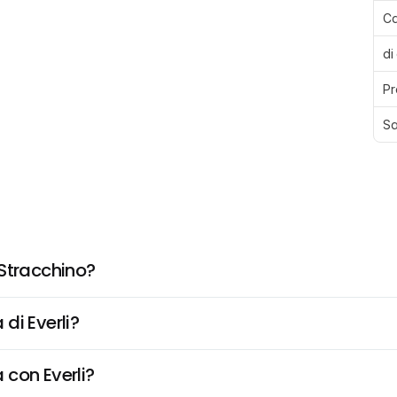
Ca
di
Pr
Sa
 Stracchino?
di Everli?
 con Everli?