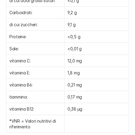
di cui acidi grassi saturi:
<0,1 g
Carboidrati:
9,2 g
di cui zuccheri:
9,1 g
Proteine:
<0,5 g
Sale:
<0,01 g
vitamina C:
12,0 mg
vitamina E:
1,8 mg
vitamina B6:
0,21 mg
tiammina:
0,17 mg
vitamina B12:
0,38 µg
*VNR = Valori nutritivi di 
riferimento