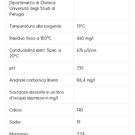
Dipartimento di Chimica 
Università degli Studi di 
Perugia
Temperatura alla sorgente
15°C
Residuo fisso a 180°C
460 mg/l
Conducibilità elett. Spec. a 
676 µS/cm
20°C
pH
7,10
Anidride carbonica libera
88,4 mg/l
Sostanze disciolte in un litro 
d'acqua espresse in mg/l:
Calcio
140
Sodio
19
Magnesio
7,74