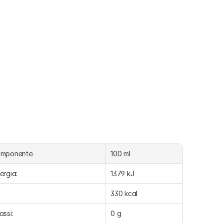
omponente
100 ml
ergia:
1379 kJ
330 kcal
assi:
0 g