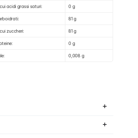
 cui acidi grassi saturi:
0 g
rboidrati:
81 g
 cui zuccheri:
81 g
oteine:
0 g
le:
0,008 g