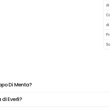
di
Ca
di
Pr
Sa
ppo Di Menta?
di Everli?