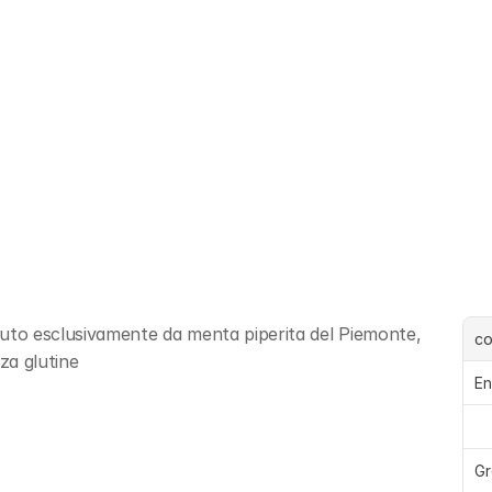
to esclusivamente da menta piperita del Piemonte, 
c
za glutine
En
Gr