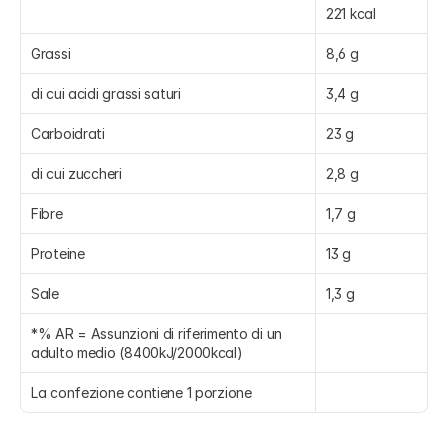
221 kcal
Grassi
8,6 g
di cui acidi grassi saturi
3,4 g
Carboidrati
23 g
di cui zuccheri
2,8 g
Fibre
1,7 g
Proteine
13 g
Sale
1,3 g
*% AR = Assunzioni di riferimento di un 
adulto medio (8400kJ/2000kcal)
La confezione contiene 1 porzione