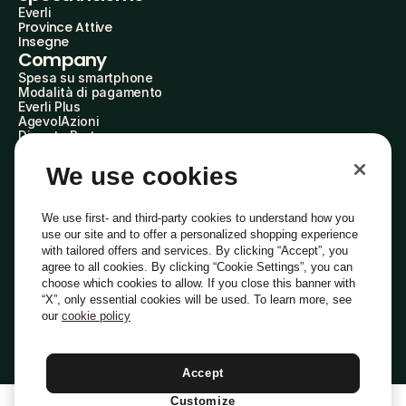
Everli
Province Attive
Insegne
Company
Spesa su smartphone
Modalità di pagamento
Everli Plus
AgevolAzioni
Diventa Partner
Advertise with Us
Everli Shoppers
We use cookies
About Us
Scopri chi siamo
Everli News
We use first- and third-party cookies to understand how you
Domande frequenti
use our site and to offer a personalized shopping experience
Lavora con noi
with tailored offers and services. By clicking “Accept”, you
Diventa Shopper
agree to all cookies. By clicking “Cookie Settings”, you can
Investitori
choose which cookies to allow. If you close this banner with
Privacy
Cookie
Preferenze Cookie
“X”, only essential cookies will be used. To learn more, see
Termini e Condizioni
Codice Etico
our
cookie policy
Indirizzo PEC: everli@pec.it - indirizzo DPO: dpo@everli.com
Copyright © 2014-2026 Everli Global Inc.
Italiano
Accept
Customize