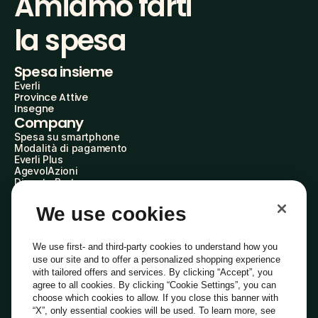
Amiamo farti
la spesa
Spesa insieme
Everli
Province Attive
Insegne
Company
Spesa su smartphone
Modalità di pagamento
Everli Plus
AgevolAzioni
Diventa Partner
Advertise with Us
Everli Shoppers
We use cookies
About Us
Scopri chi siamo
Everli News
We use first- and third-party cookies to understand how you
Domande frequenti
use our site and to offer a personalized shopping experience
Lavora con noi
with tailored offers and services. By clicking “Accept”, you
Diventa Shopper
agree to all cookies. By clicking “Cookie Settings”, you can
Investitori
choose which cookies to allow. If you close this banner with
Privacy
Cookie
Preferenze Cookie
“X”, only essential cookies will be used. To learn more, see
Termini e Condizioni
Codice Etico