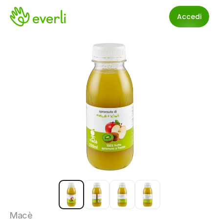
Accedi
Macè