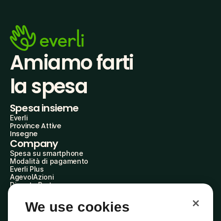
Amiamo farti
la spesa
Spesa insieme
Everli
Province Attive
Insegne
Company
Spesa su smartphone
Modalità di pagamento
Everli Plus
AgevolAzioni
Diventa Partner
Advertise with Us
Everli Shoppers
We use cookies
About Us
Scopri chi siamo