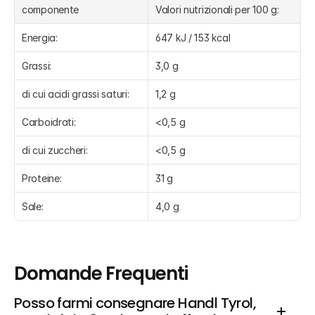
componente
Valori nutrizionali per 100 g:
Energia:
647 kJ / 153 kcal
Grassi:
3,0 g
di cui acidi grassi saturi:
1,2 g
Carboidrati:
<0,5 g
di cui zuccheri:
<0,5 g
Proteine:
31 g
Sale:
4,0 g
Domande Frequenti
Posso farmi consegnare Handl Tyrol, 