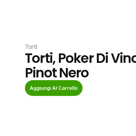
Torti
Torti, Poker Di Vin
Pinot Nero
Aggiungi Al Carrello