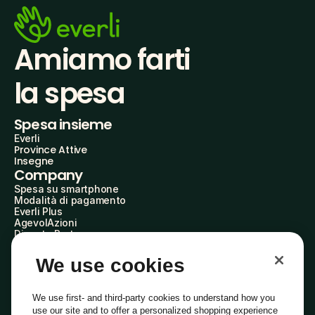
Amiamo farti
la spesa
Spesa insieme
Everli
Province Attive
Insegne
Company
Spesa su smartphone
Modalità di pagamento
Everli Plus
AgevolAzioni
Diventa Partner
Advertise with Us
Everli Shoppers
We use cookies
About Us
Scopri chi siamo
Everli News
We use first- and third-party cookies to understand how you
Domande frequenti
use our site and to offer a personalized shopping experience