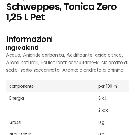
Schweppes, Tonica Zero 
1,25 L Pet
Informazioni
Ingredienti
Acqua, Anidride carbonica, Acidificante: acido citrico, 
Aromi naturali, Edulcoranti: acesulfame-k, ciclamato di 
sodio, sodio saccarinato, Aroma: cloridrato di chinino
componente
per 100 ml
Energia
8 kJ
2 kcal
Grassi
0 g
di cui saturi
0 g