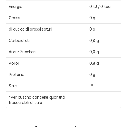
Energia
0 kJ / 0 kcal
Grassi
0 g
di cui: acidi grassi saturi
0 g
Carboidrati
0,8 g
di cui: Zuccheri
0,0 g
Polioli
0,8 g
Proteine
0 g
Sale
-*
*Per bustina contiene quantità 
trascurabili di sale